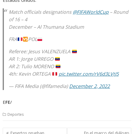
Estados Unidos.
Match officials designations
@FIFAWorldCup
– Round
of 16 – 4
December – Al Thumana Stadium
FRA
POL
Referee: Jesus VALENZUELA
AR 1: Jorge URREGO
AR 2: Tulio MORENO
4th: Kevin ORTEGA
pic.twitter.com/rV6d3LVtJ5
— FIFA Media (@fifamedia)
December 2, 2022
E
FE
/
Deportes
Navegación
Expertos prueban
En el marco del diálogo