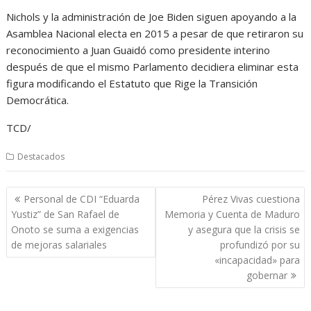
Nichols y la administración de Joe Biden siguen apoyando a la
Asamblea Nacional electa en 2015 a pesar de que retiraron su
reconocimiento a Juan Guaidó como presidente interino
después de que el mismo Parlamento decidiera eliminar esta
figura modificando el Estatuto que Rige la Transición
Democrática.
TCD/
Destacados
Navegación
Personal de CDI “Eduarda
Pérez Vivas cuestiona
de
Yustiz” de San Rafael de
Memoria y Cuenta de Maduro
entradas
Onoto se suma a exigencias
y asegura que la crisis se
de mejoras salariales
profundizó por su
«incapacidad» para
gobernar