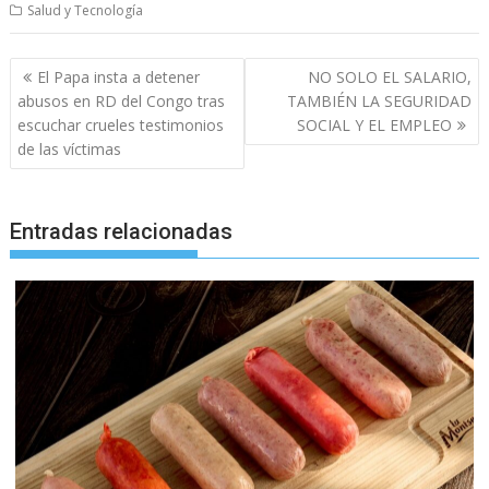
Salud y Tecnología
Navegación
El Papa insta a detener
NO SOLO EL SALARIO,
de
abusos en RD del Congo tras
TAMBIÉN LA SEGURIDAD
entradas
escuchar crueles testimonios
SOCIAL Y EL EMPLEO
de las víctimas
Entradas relacionadas