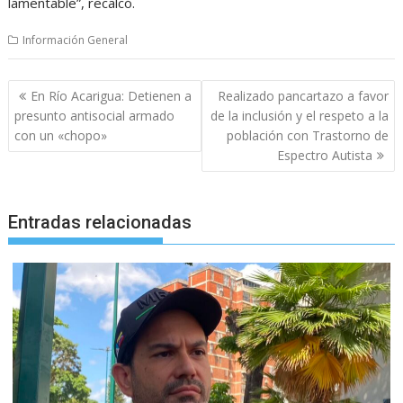
lamentable”, recalcó.
Información General
Navegación
En Río Acarigua: Detienen a
Realizado pancartazo a favor
de
presunto antisocial armado
de la inclusión y el respeto a la
entradas
con un «chopo»
población con Trastorno de
Espectro Autista
Entradas relacionadas