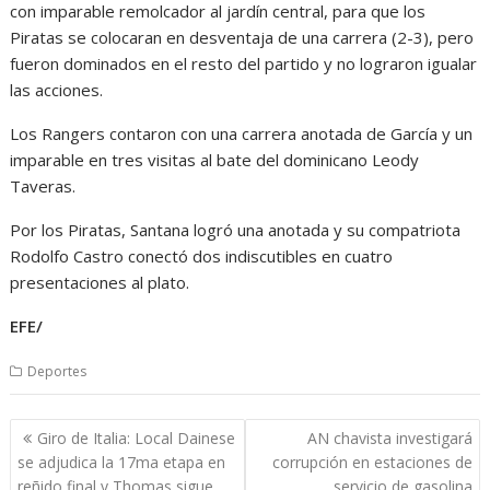
con imparable remolcador al jardín central, para que los
Piratas se colocaran en desventaja de una carrera (2-3), pero
fueron dominados en el resto del partido y no lograron igualar
las acciones.
Los Rangers contaron con una carrera anotada de García y un
imparable en tres visitas al bate del dominicano Leody
Taveras.
Por los Piratas, Santana logró una anotada y su compatriota
Rodolfo Castro conectó dos indiscutibles en cuatro
presentaciones al plato.
EFE/
Deportes
Navegación
Giro de Italia: Local Dainese
AN chavista investigará
de
se adjudica la 17ma etapa en
corrupción en estaciones de
entradas
reñido final y Thomas sigue
servicio de gasolina