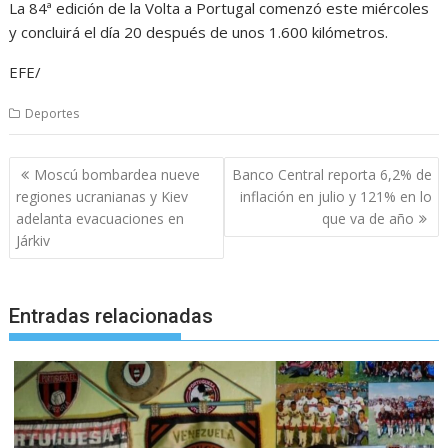
La 84ª edición de la Volta a Portugal comenzó este miércoles
y concluirá el día 20 después de unos 1.600 kilómetros.
EFE/
Deportes
Navegación
Moscú bombardea nueve
Banco Central reporta 6,2% de
de
regiones ucranianas y Kiev
inflación en julio y 121% en lo
entradas
adelanta evacuaciones en
que va de año
Járkiv
Entradas relacionadas