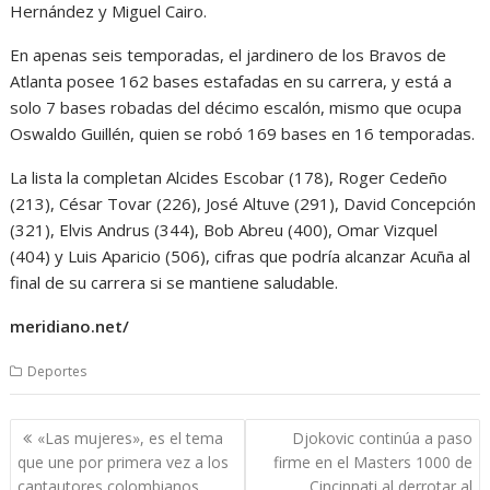
Hernández y Miguel Cairo.
En apenas seis temporadas, el jardinero de los Bravos de
Atlanta posee 162 bases estafadas en su carrera, y está a
solo 7 bases robadas del décimo escalón, mismo que ocupa
Oswaldo Guillén, quien se robó 169 bases en 16 temporadas.
La lista la completan
Alcides Escobar (178), Roger Cedeño
(213), César Tovar (226), José Altuve (291), David Concepción
(321), Elvis Andrus (344), Bob Abreu (400), Omar Vizquel
(404) y Luis Aparicio (506), cifras que podría alcanzar Acuña al
final de su carrera si se mantiene saludable.
meridiano.net/
Deportes
Navegación
«Las mujeres», es el tema
Djokovic continúa a paso
de
que une por primera vez a los
firme en el Masters 1000 de
entradas
cantautores colombianos
Cincinnati al derrotar al