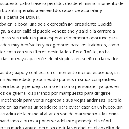
 el supuesto patio trasero perdido, desde el mismo momento de
rbo antiimperialista encendido, capaz de acorralar y
la patria de Bolívar.
aba en la boca, una sola expresión ¡Mi presidente Guaidó!
 a quien calló el pueblo venezolano y salió a la carrera a
 preparó sus maletas para esperar el momento oportuno para
idades muy benévolas y acogedoras para los traidores, como
er cosa con sus títeres desinflados. Pero Toñito, no ha
rias, no vaya aparecérsele ni siquiera en sueño en la madre
tras de guapo y confiesa en el momento menos esperado, sin
inar más enredado y aborrecido por sus mismos compinches.
e fuera bobo y pendejo, como el mismo personaje– ya que, en
os de guerra, disparando por mampuesto para dirigirse
incitándola para ver si regresa a sus viejas andanzas, pero la
ara en las manos un teodolito para evitar caer en un hueco, sin
garradita de la mano al altar en son de matrimonio a la Corina,
 mandando a otros a ponerse adelante ¡pendejo el señor!
 sin mucho apuro, pero sin decir la verdad, es el angelito de