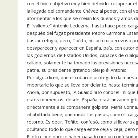
con el único objetivo muy bien definido: recuperar
la llegada del comandante Chávez al poder, con el ve
atormentar a los que se creían los dueños y amos de 
El “valiente” Antonio Ledezma, hasta hace poco carg
después del fugaz presidente Pedro Carmona Estanga,
buscar refugio, pero, Toñito, ni corto ni perezoso
desaparecer y aparecer en España, país, con autor
los gobiernos de Estados Unidos, capaces de cualqui
callado, solamente ha tomado las previsiones necesa
patria, su presidente gritando ¡olé! ¡olé! Antonio.
Por algo, dicen, que el cobarde protegido da mues
importarle lo que se lleva por delante, hasta term
Ahora, por supuesto, ¡A Guaidó ni lo conoce! –ni qu
estos momentos, desde, España, está lanzando grit
directamente a su compañera golpista, María Corina, 
inhabilitada tiene, que medir los pasos, como si carg
retorno. Es decir, Toñito, confesó, como si llevara a
ocultando todo lo que carga entre ceja y ceja, pero
El otro, que parece haber pasado por un confesonario