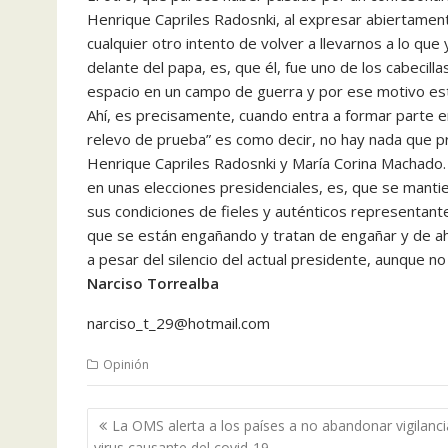
Henrique Capriles Radosnki, al expresar abiertamen
cualquier otro intento de volver a llevarnos a lo que
delante del papa, es, que él, fue uno de los cabecill
espacio en un campo de guerra y por ese motivo está
Ahí, es precisamente, cuando entra a formar parte en
relevo de prueba” es como decir, no hay nada que pr
Henrique Capriles Radosnki y María Corina Machado. 
en unas elecciones presidenciales, es, que se mantie
sus condiciones de fieles y auténticos representant
que se están engañando y tratan de engañar y de ahí
a pesar del silencio del actual presidente, aunque no
Narciso Torrealba
narciso_t_29@hotmail.com
Opinión
Navegación
La OMS alerta a los países a no abandonar vigilanci
de
virus causante del covid-19