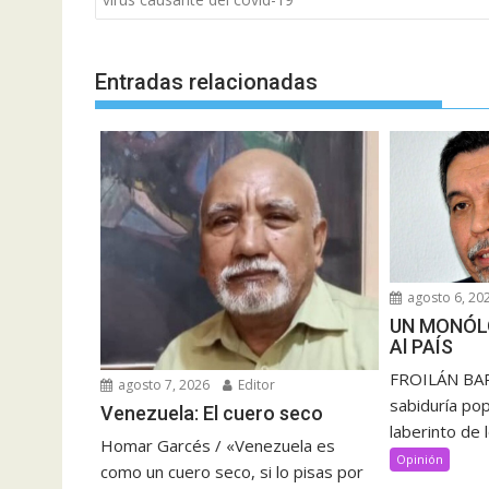
entradas
Entradas relacionadas
agosto 6, 20
UN MONÓL
Al PAÍS
FROILÁN BAR
agosto 7, 2026
Editor
sabiduría pop
Venezuela: El cuero seco
laberinto de 
Homar Garcés / «Venezuela es
Opinión
como un cuero seco, si lo pisas por