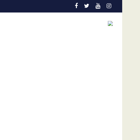
cial debería pautarse para diciembre de 2028”
Cáncer de pulmón en Venezuela: la detección tem