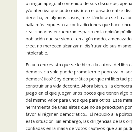
o ningún apego al contenido de sus discursos, apenas
y/o afectiva que pudo existir en el pasado entre dis
derecha, en algunos casos, mezclándose) se ha acort
halla más expuesto a contradicciones que hace cincu
reaccionarios encuentran espacio en la opinión públic
población que se siente, en algún modo, amenazado 
cree, no merecen alcanzar ni disfrutar de sus mismos
intolerable.
En una entrevista que se le hizo a la autora del libr
democracia solo puede prometerme pobreza, miseria
democrático? Soy democrático porque mi libertad polí
construir una vida decente. Ahora bien, si la democr
juego en el que juegan unos pocos que tienen algo 
del mismo valor para unos que para otros. Este minim
herramienta de unas elites que no se preocupan por l
favor al régimen democrático». El repudio a la políti
esta situación. Sin embargo, las dirigencias de las or
confiadas en la masa de votos cautivos que aún pudi