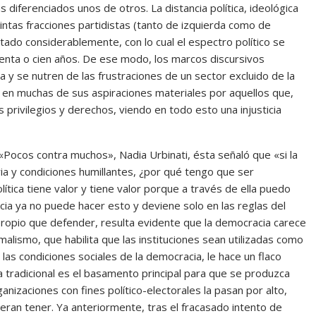
 diferenciados unos de otros. La distancia política, ideológica
tintas fracciones partidistas (tanto de izquierda como de
ado considerablemente, con lo cual el espectro político se
enta o cien años. De ese modo, los marcos discursivos
a y se nutren de las frustraciones de un sector excluido de la
en muchas de sus aspiraciones materiales por aquellos que,
 privilegios y derechos, viendo en todo esto una injusticia
o «Pocos contra muchos», Nadia Urbinati, ésta señaló que «si la
 y condiciones humillantes, ¿por qué tengo que ser
tica tiene valor y tiene valor porque a través de ella puedo
acia ya no puede hacer esto y deviene solo en las reglas del
propio que defender, resulta evidente que la democracia carece
alismo, que habilita que las instituciones sean utilizadas como
as condiciones sociales de la democracia, le hace un flaco
ca tradicional es el basamento principal para que se produzca
ganizaciones con fines político-electorales la pasan por alto,
eran tener. Ya anteriormente, tras el fracasado intento de