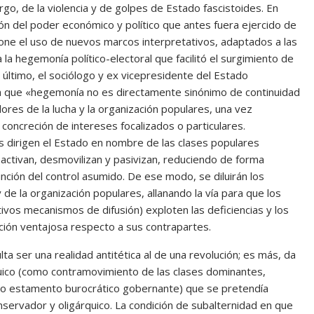
rgo, de la violencia y de golpes de Estado fascistoides. En
ón del poder económico y político que antes fuera ejercido de
one el uso de nuevos marcos interpretativos, adaptados a las
la hegemonía político-electoral que facilitó el surgimiento de
 último, el sociólogo y ex vicepresidente del Estado
resa que «hegemonía no es directamente sinónimo de continuidad
ores de la lucha y la organización populares, una vez
concreción de intereses focalizados o particulares.
s dirigen el Estado en nombre de las clases populares
sactivan, desmovilizan y pasivizan, reduciendo de forma
ión del control asumido. De ese modo, se diluirán los
y de la organización populares, allanando la vía para que los
vos mecanismos de difusión) exploten las deficiencias y los
ción ventajosa respecto a sus contrapartes.
lta ser una realidad antitética al de una revolución; es más, da
quico (como contramovimiento de las clases dominantes,
evo estamento burocrático gobernante) que se pretendía
ervador y oligárquico. La condición de subalternidad en que