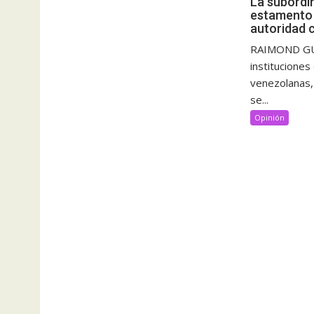
La subordi
estamento m
autoridad c
RAIMOND GUT
instituciones
venezolanas, l
se...
Opinión