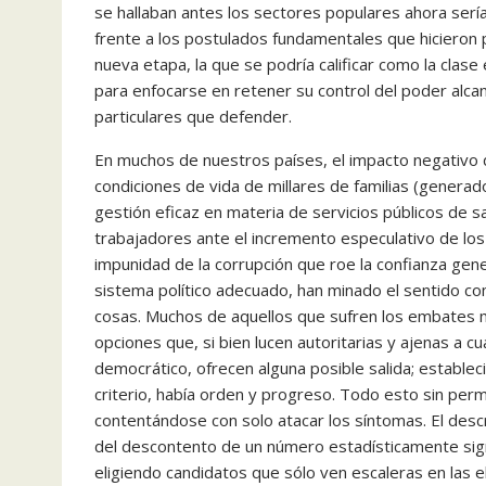
se hallaban antes los sectores populares ahora sería
frente a los postulados fundamentales que hicieron po
nueva etapa, la que se podría calificar como la clas
para enfocarse en retener su control del poder alcan
particulares que defender.
En muchos de nuestros países, el impacto negativo 
condiciones de vida de millares de familias (generado
gestión eficaz en materia de servicios públicos de sa
trabajadores ante el incremento especulativo de los 
impunidad de la corrupción que roe la confianza gene
sistema político adecuado, han minado el sentido co
cosas. Muchos de aquellos que sufren los embates mat
opciones que, si bien lucen autoritarias y ajenas a cu
democrático, ofrecen alguna posible salida; estable
criterio, había orden y progreso. Todo esto sin perm
contentándose con solo atacar los síntomas. El descr
del descontento de un número estadísticamente sign
eligiendo candidatos que sólo ven escaleras en las