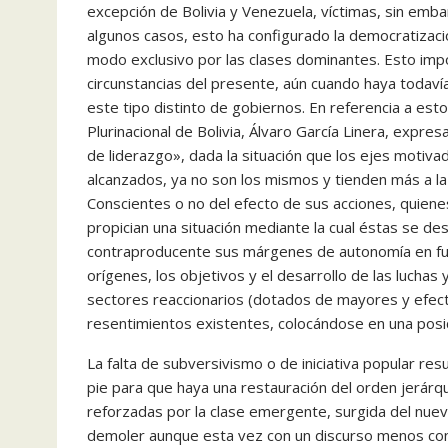
excepción de Bolivia y Venezuela, víctimas, sin emba
algunos casos, esto ha configurado la democratizaci
modo exclusivo por las clases dominantes. Esto imp
circunstancias del presente, aún cuando haya todavía 
este tipo distinto de gobiernos. En referencia a esto
Plurinacional de Bolivia, Álvaro García Linera, exp
de liderazgo», dada la situación que los ejes motivad
alcanzados, ya no son los mismos y tienden más a la 
Conscientes o no del efecto de sus acciones, quiene
propician una situación mediante la cual éstas se de
contraproducente sus márgenes de autonomía en func
orígenes, los objetivos y el desarrollo de las luchas 
sectores reaccionarios (dotados de mayores y efecti
resentimientos existentes, colocándose en una posi
La falta de subversivismo o de iniciativa popular resu
pie para que haya una restauración del orden jerár
reforzadas por la clase emergente, surgida del nu
demoler aunque esta vez con un discurso menos cons