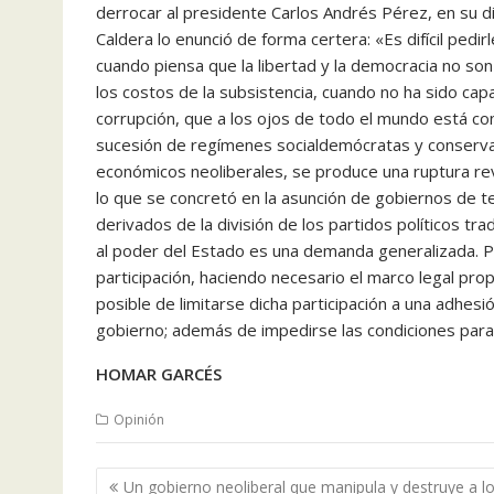
derrocar al presidente Carlos Andrés Pérez, en su di
Caldera lo enunció de forma certera: «Es difícil pedir
cuando piensa que la libertad y la democracia no so
los costos de la subsistencia, cuando no ha sido capa
corrupción, que a los ojos de todo el mundo está con
sucesión de regímenes socialdemócratas y conserva
económicos neoliberales, se produce una ruptura re
lo que se concretó en la asunción de gobiernos de te
derivados de la división de los partidos políticos trad
al poder del Estado es una demanda generalizada. P
participación, haciendo necesario el marco legal pr
posible de limitarse dicha participación a una adhes
gobierno; además de impedirse las condiciones para
HOMAR GARCÉS
Opinión
Navegación
Un gobierno neoliberal que manipula y destruye a l