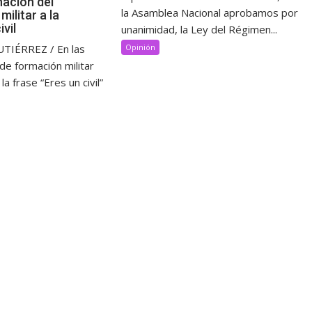
nación del
la Asamblea Nacional aprobamos por
ilitar a la
ivil
unanimidad, la Ley del Régimen...
IÉRREZ / En las
Opinión
 de formación militar
a frase “Eres un civil”