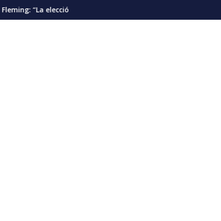
tes”
ón presidencial debería pautarse para diciembre de 2028”
Cáncer de pulmón en Venezuela: la det