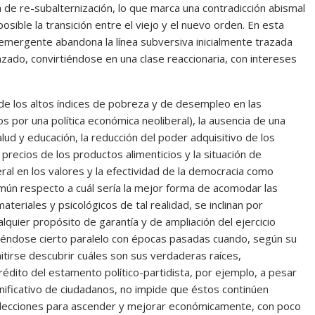
 de re-subalternización, lo que marca una contradicción abismal
sible la transición entre el viejo y el nuevo orden. En esta
e emergente abandona la línea subversiva inicialmente trazada
zado, convirtiéndose en una clase reaccionaria, con intereses
de los altos índices de pobreza y de desempleo en las
s por una política económica neoliberal), la ausencia de una
lud y educación, la reducción del poder adquisitivo de los
precios de los productos alimenticios y la situación de
ral en los valores y la efectividad de la democracia como
mún respecto a cuál sería la mejor forma de acomodar las
eriales y psicológicos de tal realidad, se inclinan por
alquier propósito de garantía y de ampliación del ejercicio
ciéndose cierto paralelo con épocas pasadas cuando, según su
itirse descubrir cuáles son sus verdaderas raíces,
édito del estamento político-partidista, por ejemplo, a pesar
ificativo de ciudadanos, no impide que éstos continúen
 elecciones para ascender y mejorar económicamente, con poco