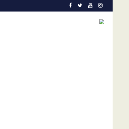
ección temprana es la gran aliada para salvar vidas
Admisión de culpa