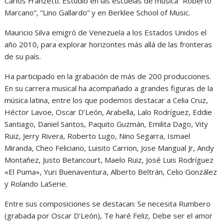
Carlos Franzetti. Estudió en las escuelas de música “Roberto
Marcano”, “Lino Gallardo” y en Berklee School of Music.
Mauricio Silva emigró de Venezuela a los Estados Unidos el
año 2010, para explorar horizontes más allá de las fronteras
de su país.
Ha participado en la grabación de más de 200 producciones.
En su carrera musical ha acompañado a grandes figuras de la
música latina, entre los que podemos destacar a Celia Cruz,
Héctor Lavoe, Oscar D’León, Arabella, Lalo Rodríguez, Eddie
Santiago, Daniel Santos, Paquito Guzmán, Emilita Dago, Vity
Ruiz, Jerry Rivera, Roberto Lugo, Nino Segarra, Ismael
Miranda, Cheo Feliciano, Luisito Carrion, Jose Mangual Jr, Andy
Montañez, Justo Betancourt, Maelo Ruiz, José Luis Rodríguez
«El Puma», Yuri Buenaventura, Alberto Beltrán, Celio González
y Rolando LaSerie.
Entre sus composiciones se destacan: Se necesita Rumbero
(grabada por Oscar D’León), Te haré Feliz, Debe ser el amor