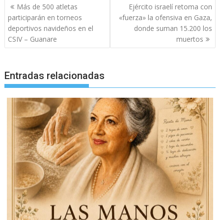
Navegación
Más de 500 atletas
Ejército israelí retoma con
de
participarán en torneos
«fuerza» la ofensiva en Gaza,
entradas
deportivos navideños en el
donde suman 15.200 los
CSIV – Guanare
muertos
Entradas relacionadas