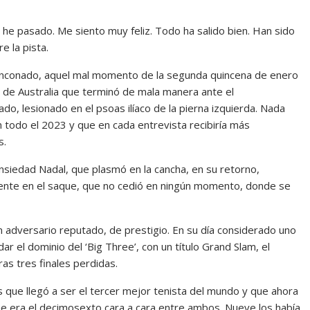
he pasado. Me siento muy feliz. Todo ha salido bien. Han sido
e la pista.
rinconado, aquel mal momento de la segunda quincena de enero
 de Australia que terminó de mala manera ante el
, lesionado en el psoas ilíaco de la pierna izquierda. Nada
n todo el 2023 y que en cada entrevista recibiría más
s.
ansiedad Nadal, que plasmó en la cancha, en su retorno,
mente en el saque, que no cedió en ningún momento, donde se
un adversario reputado, de prestigio. En su día considerado uno
ar el dominio del ‘Big Three’, con un título Grand Slam, el
as tres finales perdidas.
 que llegó a ser el tercer mejor tenista del mundo y que ahora
ane era el decimosexto cara a cara entre ambos. Nueve los había