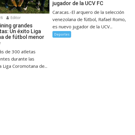
jugador de la UCV FC
Caracas.-El arquero de la selección
26
Editor
venezolana de fútbol, Rafael Romo,
ining grandes
es nuevo jugador de la UCV...
as: Un éxito Liga
Deportes
a de fútbol menor
e
ás de 300 atletas
entes durante las
a Liga Coromotana de...