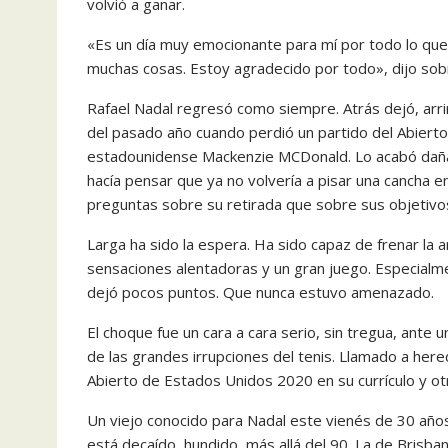
volvió a ganar.
«Es un día muy emocionante para mí por todo lo que 
muchas cosas. Estoy agradecido por todo», dijo sobr
Rafael Nadal regresó como siempre. Atrás dejó, ar
del pasado año cuando perdió un partido del Abierto
estadounidense Mackenzie MCDonald. Lo acabó dañado
hacía pensar que ya no volvería a pisar una cancha e
preguntas sobre su retirada que sobre sus objetivo
Larga ha sido la espera. Ha sido capaz de frenar la 
sensaciones alentadoras y un gran juego. Especial
dejó pocos puntos. Que nunca estuvo amenazado.
El choque fue un cara a cara serio, sin tregua, ante 
de las grandes irrupciones del tenis. Llamado a hered
Abierto de Estados Unidos 2020 en su currículo y otr
Un viejo conocido para Nadal este vienés de 30 años
está decaído, hundido, más allá del 90. La de Brisb