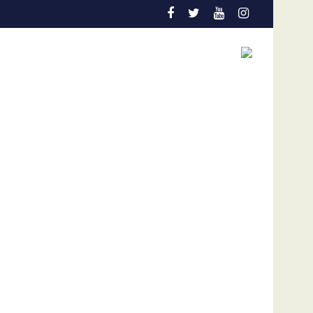
 la entidad
 Ortega de eliminar elecciones en Nicaragua
Ingeniero Roberto Vernet: "El sistema eléctrico