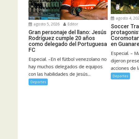
agosto 4, 20
agosto 5, 2026
Editor
Soccer Tra
Gran personaje del llano: Jesús
protagonist
Rodríguez cumple 20 años
Coromotan
como delegado del Portuguesa
en Guanar
FC
Especial. – M
Especial. –En el fútbol venezolano no
dijeron pres
hay muchos delegados de equipos
acciones de l
con las habilidades de Jesús...
Deportes
Deportes