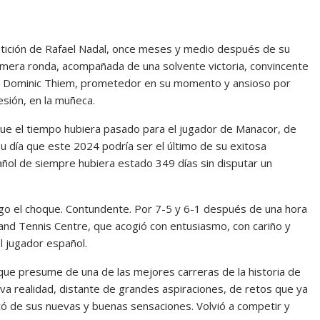
etición de Rafael Nadal, once meses y medio después de su
primera ronda, acompañada de una solvente victoria, convincente
íaco Dominic Thiem, prometedor en su momento y ansioso por
esión, en la muñeca.
e el tiempo hubiera pasado para el jugador de Manacor, de
su día que este 2024 podría ser el último de su exitosa
añol de siempre hubiera estado 349 días sin disputar un
go el choque. Contundente. Por 7-5 y 6-1 después de una hora
and Tennis Centre, que acogió con entusiasmo, con cariño y
l jugador español.
que presume de una de las mejores carreras de la historia de
 realidad, distante de grandes aspiraciones, de retos que ya
utó de sus nuevas y buenas sensaciones. Volvió a competir y