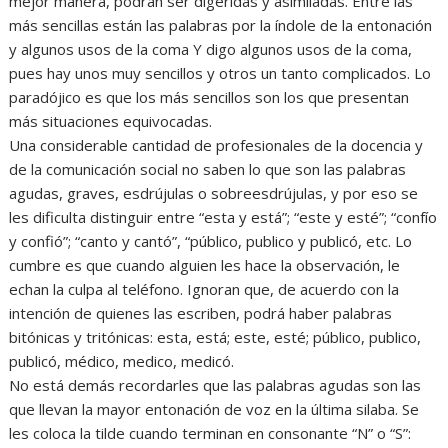
mejor manera, podrán ser digeridas y asimiladas. Entre las
más sencillas están las palabras por la índole de la entonación
y algunos usos de la coma Y digo algunos usos de la coma,
pues hay unos muy sencillos y otros un tanto complicados. Lo
paradójico es que los más sencillos son los que presentan
más situaciones equivocadas.
Una considerable cantidad de profesionales de la docencia y
de la comunicación social no saben lo que son las palabras
agudas, graves, esdrújulas o sobreesdrújulas, y por eso se
les dificulta distinguir entre “esta y está”; “este y esté”; “confío
y confió”; “canto y cantó”, “público, publico y publicó, etc. Lo
cumbre es que cuando alguien les hace la observación, le
echan la culpa al teléfono. Ignoran que, de acuerdo con la
intención de quienes las escriben, podrá haber palabras
bitónicas y tritónicas: esta, está; este, esté; público, publico,
publicó, médico, medico, medicó.
No está demás recordarles que las palabras agudas son las
que llevan la mayor entonación de voz en la última silaba. Se
les coloca la tilde cuando terminan en consonante “N” o “S”: