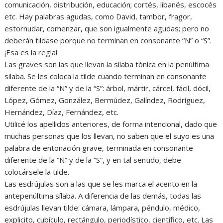
comunicación, distribución, educación; cortés, libanés, escocés
etc. Hay palabras agudas, como David, tambor, fragor,
estornudar, comenzar, que son igualmente agudas; pero no
deberán tildase porque no terminan en consonante “N” o “S”.
¡Esa es la regla!
Las graves son las que llevan la sílaba tónica en la penúltima
silaba. Se les coloca la tilde cuando terminan en consonante
diferente de la “N” y de la “S”: árbol, mártir, cárcel, fácil, dócil,
López, Gómez, González, Bermúdez, Galíndez, Rodríguez,
Hernández, Díaz, Fernández, etc.
Utilicé los apellidos anteriores, de forma intencional, dado que
muchas personas que los llevan, no saben que el suyo es una
palabra de entonación grave, terminada en consonante
diferente de la “N” y de la “S”, y en tal sentido, debe
colocársele la tilde.
Las esdrújulas son a las que se les marca el acento en la
antepenúltima sílaba. A diferencia de las demás, todas las
esdrújulas llevan tilde: cámara, lámpara, péndulo, médico,
explicito, cubículo, rectángulo, periodístico, científico, etc. Las