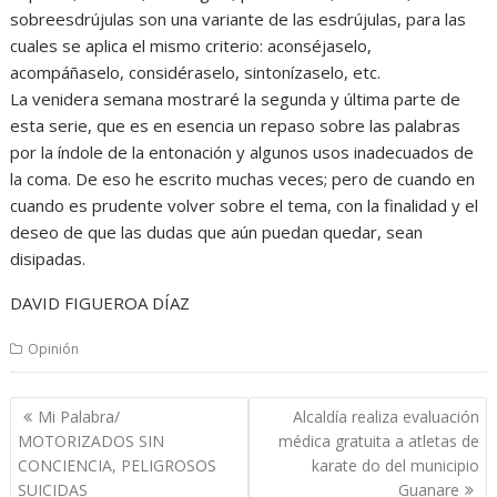
sobreesdrújulas son una variante de las esdrújulas, para las
cuales se aplica el mismo criterio: aconséjaselo,
acompáñaselo, considéraselo, sintonízaselo, etc.
La venidera semana mostraré la segunda y última parte de
esta serie, que es en esencia un repaso sobre las palabras
por la índole de la entonación y algunos usos inadecuados de
la coma. De eso he escrito muchas veces; pero de cuando en
cuando es prudente volver sobre el tema, con la finalidad y el
deseo de que las dudas que aún puedan quedar, sean
disipadas.
DAVID FIGUEROA DÍAZ
Opinión
Navegación
Mi Palabra/
Alcaldía realiza evaluación
de
MOTORIZADOS SIN
médica gratuita a atletas de
entradas
CONCIENCIA, PELIGROSOS
karate do del municipio
SUICIDAS
Guanare