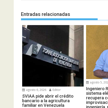
entradas
Entradas relacionadas
agosto 5, 20
Ingeniero R
agosto 6, 2026
Editor
sistema elé
SVIAA pide abrir el crédito
recupera c
bancario a la agricultura
improvisac
familiar en Venezuela
ingeniería,