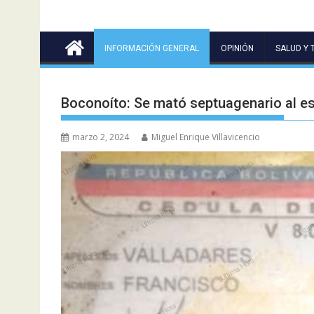
INFORMACIÓN GENERAL
OPINIÓN
SALUD Y 
Boconoíto: Se mató septuagenario al es
marzo 2, 2024
Miguel Enrique Villavicencio