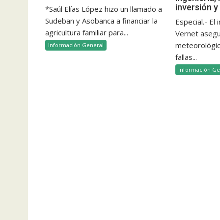
inversión y
*Saúl Elías López hizo un llamado a
Sudeban y Asobanca a financiar la
Especial.- El
agricultura familiar para...
Vernet aseg
meteorológico
Información General
fallas...
Información Ge