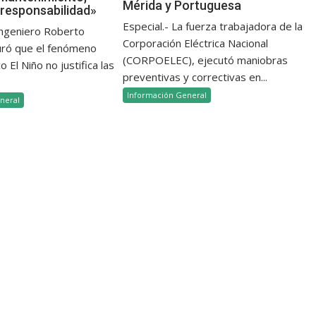
Mérida y Portuguesa
 responsabilidad»
Especial.- La fuerza trabajadora de la
 ingeniero Roberto
Corporación Eléctrica Nacional
uró que el fenómeno
(CORPOELEC), ejecutó maniobras
 El Niño no justifica las
preventivas y correctivas en...
Información General
neral