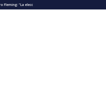
s”
 presidencial debería pautarse para diciembre de 2028”
Cáncer de pulmón en Venezuela: la detec