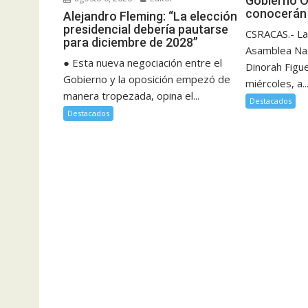
Gobierno O
conocerán 
Alejandro Fleming: “La elección
presidencial debería pautarse
CSRACAS.- La
para diciembre de 2028”
Asamblea Nac
● Esta nueva negociación entre el
Dinorah Figu
Gobierno y la oposición empezó de
miércoles, a..
manera tropezada, opina el...
Destacados
Destacados