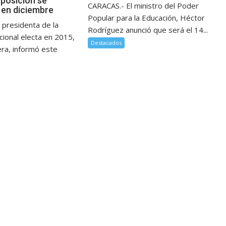
posición se
CARACAS.- El ministro del Poder
en diciembre
Popular para la Educación, Héctor
 presidenta de la
Rodríguez anunció que será el 14...
ional electa en 2015,
Destacados
era, informó este
.