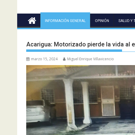
INFORMACIÓN GENERAL
OPINIÓN
SALUD Y 
Acarigua: Motorizado pierde la vida al 
marzo 15, 2024
Miguel Enrique Villavicencio