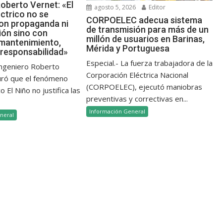
oberto Vernet: «El
agosto 5, 2026
Editor
ctrico no se
CORPOELEC adecua sistema
on propaganda ni
de transmisión para más de un
ión sino con
millón de usuarios en Barinas,
 mantenimiento,
Mérida y Portuguesa
 responsabilidad»
Especial.- La fuerza trabajadora de la
 ingeniero Roberto
Corporación Eléctrica Nacional
uró que el fenómeno
(CORPOELEC), ejecutó maniobras
 El Niño no justifica las
preventivas y correctivas en...
Información General
neral