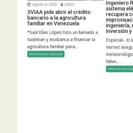
Ingeniero R
agosto 6, 2026
Editor
sistema elé
SVIAA pide abrir el crédito
recupera c
bancario a la agricultura
improvisac
familiar en Venezuela
ingeniería,
inversión y
*Saúl Elías López hizo un llamado a
Sudeban y Asobanca a financiar la
Especial.- El
agricultura familiar para...
Vernet aseg
meteorológico
Información General
fallas...
Información Ge