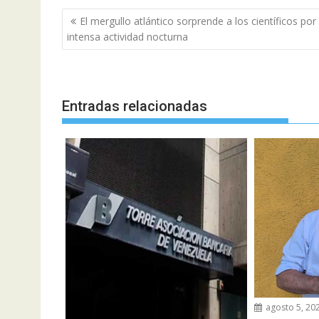
Navegación
El mergullo atlántico sorprende a los científicos por
de
intensa actividad nocturna
entradas
Entradas relacionadas
agosto 5, 20