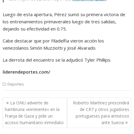
Luego de esta apertura, Pérez sumó su primera victoria de
los entrenamientos primaverales luego de tres salidas,
dejando su efectividad en 0.75.
Cabe destacar que por Filadelfia vieron acción los
venezolanos Simón Muzziotti y José Alvarado.
La derrota del encuentro se la adjudicó Tyler Phillips.
liderendeportes.com/
Deportes
Navegación
La ONU advierte de
Roberto Martínez prescindirá
de
hambruna «inminente» en la
de CR7 y otros jugadores
entradas
Franja de Gaza y pide un
portugueses para amistoso
acceso humanitario inmediato
ante Suecia