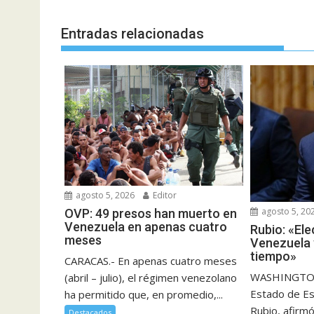
Entradas relacionadas
agosto 5, 2026
Editor
agosto 5, 20
OVP: 49 presos han muerto en
Venezuela en apenas cuatro
Rubio: «El
meses
Venezuela 
tiempo»
CARACAS.- En apenas cuatro meses
WASHINGTON.
(abril – julio), el régimen venezolano
Estado de E
ha permitido que, en promedio,...
Rubio, afirmó
Destacados