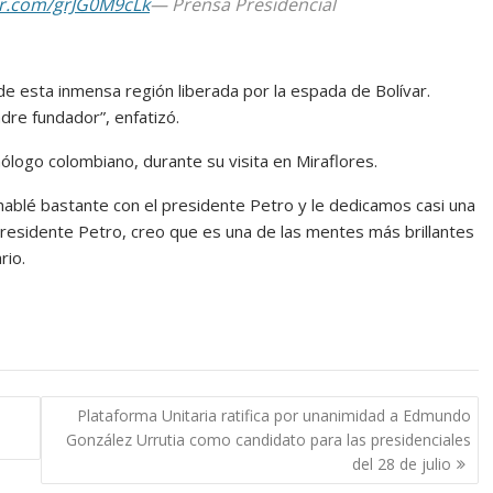
ter.com/grJG0M9cLk
— Prensa Presidencial
 de esta inmensa región liberada por la espada de Bolívar.
re fundador”, enfatizó.
logo colombiano, durante su visita en Miraflores.
 hablé bastante con el presidente Petro y le dedicamos casi una
 presidente Petro, creo que es una de las mentes más brillantes
rio.
Plataforma Unitaria ratifica por unanimidad a Edmundo
González Urrutia como candidato para las presidenciales
del 28 de julio