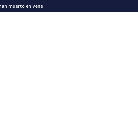
ón sino con ingeniería, mantenimiento, inversión y responsabili
la en apenas cuatro meses
Rubio: "Elecciones en Venezuela van a tomar al