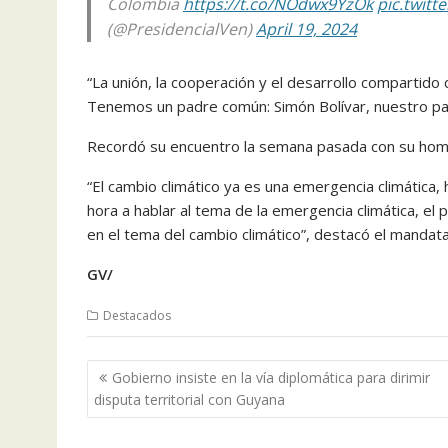
Colombia
https://t.co/NOdwx9YzOk
pic.twit
(@PresidencialVen)
April 19, 2024
“La unión, la cooperación y el desarrollo compartido
Tenemos un padre común: Simón Bolívar, nuestro pad
Recordó su encuentro la semana pasada con su homó
“El cambio climático ya es una emergencia climática,
hora a hablar al tema de la emergencia climática, el
en el tema del cambio climático”, destacó el mandata
GV/
Destacados
Navegación
Gobierno insiste en la vía diplomática para dirimir
de
disputa territorial con Guyana
entradas