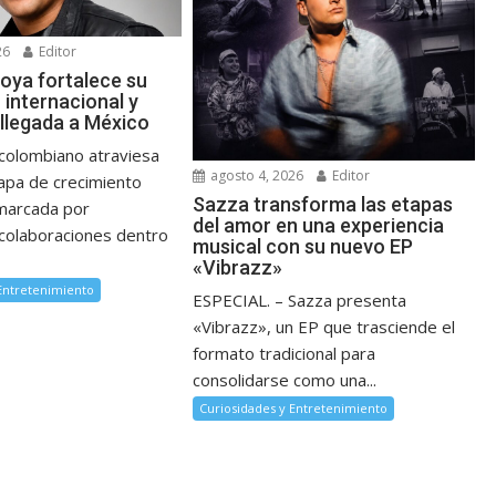
26
Editor
oya fortalece su
 internacional y
 llegada a México
 colombiano atraviesa
agosto 4, 2026
Editor
apa de crecimiento
Sazza transforma las etapas
 marcada por
del amor en una experiencia
colaboraciones dentro
musical con su nuevo EP
«Vibrazz»
 Entretenimiento
ESPECIAL. – Sazza presenta
«Vibrazz», un EP que trasciende el
formato tradicional para
consolidarse como una...
Curiosidades y Entretenimiento