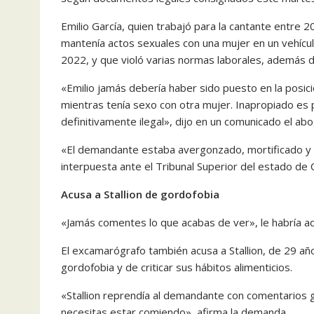
Emilio García, quien trabajó para la cantante entre 2
mantenía actos sexuales con una mujer en un vehícul
2022, y que violó varias normas laborales, además d
«Emilio jamás debería haber sido puesto en la posic
mientras tenía sexo con otra mujer. Inapropiado e
definitivamente ilegal», dijo en un comunicado el a
«El demandante estaba avergonzado, mortificado y o
interpuesta ante el Tribunal Superior del estado de 
Acusa a Stallion de gordofobia
«Jamás comentes lo que acabas de ver», le habría adv
El excamarógrafo también acusa a Stallion, de 29 a
gordofobia y de criticar sus hábitos alimenticios.
«Stallion reprendía al demandante con comentarios g
necesitas estar comiendo», afirma la demanda.