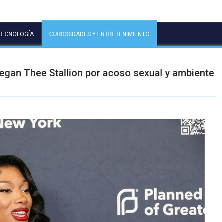
TECNOLOGÍA
CURIOSIDADES Y ENTRETENIMIENTO
gan Thee Stallion por acoso sexual y ambiente