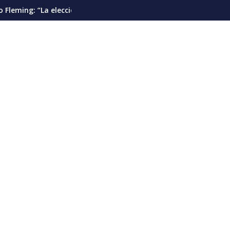
”
 presidencial debería pautarse para diciembre de 2028”
Cáncer de pulmón en Venezuela: la detec