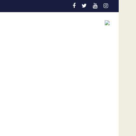
ción temprana es la gran aliada para salvar vidas
Admisión de culpa