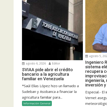
agosto 5, 20
Ingeniero R
agosto 6, 2026
Editor
sistema elé
SVIAA pide abrir el crédito
recupera c
bancario a la agricultura
improvisac
familiar en Venezuela
ingeniería,
inversión y
*Saúl Elías López hizo un llamado a
Sudeban y Asobanca a financiar la
Especial.- El
agricultura familiar para...
Vernet aseg
meteorológico
Información General