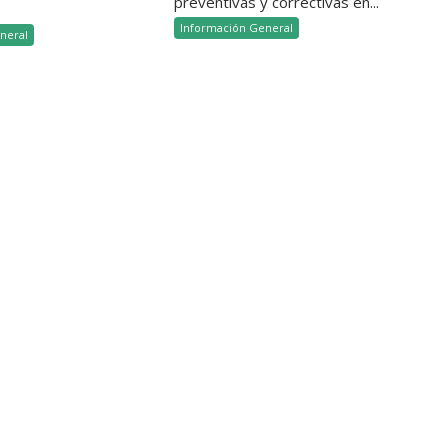
preventivas y correctivas en...
Información General
neral