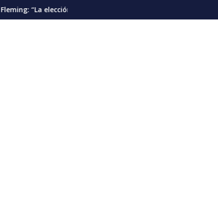
idencial debería pautarse para diciembre de 2028”
Cáncer de pulmón en Venezuela: la detección 