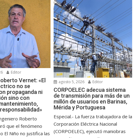
26
Editor
oberto Vernet: «El
agosto 5, 2026
Editor
ctrico no se
CORPOELEC adecua sistema
on propaganda ni
de transmisión para más de un
ión sino con
millón de usuarios en Barinas,
 mantenimiento,
Mérida y Portuguesa
 responsabilidad»
Especial.- La fuerza trabajadora de la
 ingeniero Roberto
Corporación Eléctrica Nacional
uró que el fenómeno
(CORPOELEC), ejecutó maniobras
 El Niño no justifica las