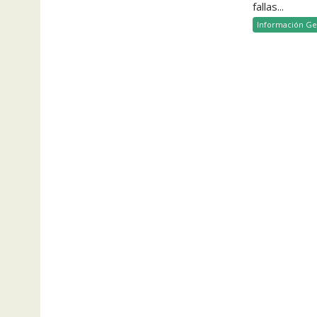
fallas...
Información Ge