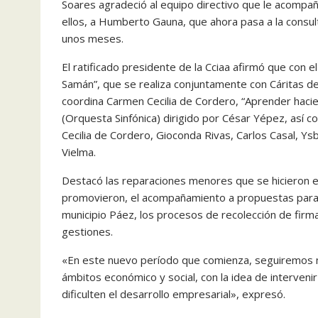
Soares agradeció al equipo directivo que le acompañó
ellos, a Humberto Gauna, que ahora pasa a la consulto
unos meses.
El ratificado presidente de la Cciaa afirmó que con 
Samán”, que se realiza conjuntamente con Cáritas d
coordina Carmen Cecilia de Cordero, “Aprender haci
(Orquesta Sinfónica) dirigido por César Yépez, así 
Cecilia de Cordero, Gioconda Rivas, Carlos Casal, Ysb
Vielma.
Destacó las reparaciones menores que se hicieron e
promovieron, el acompañamiento a propuestas para la
municipio Páez, los procesos de recolección de firmas
gestiones.
«En este nuevo período que comienza, seguiremos mu
ámbitos económico y social, con la idea de interveni
dificulten el desarrollo empresarial», expresó.