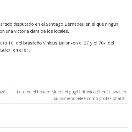
 partido disputado en el Santiago Bernabéu en el que ningún
n una victoria clara de los locales.
o 10, del brasileño Vinícius Junior -en el 27 y el 70-, del
üler, en el 81.
nzó
Luto en el boxeo: Muere el púgil británico Sherif Lawal en
su primera pelea como profesional