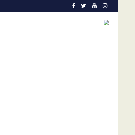
erano con “ZIZI”
José Gregorio García Urquiola cuestionó diálo