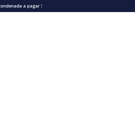
s en la actual coyuntura
illones de dólares por afectaciones a la salud mental de los n
Vozinha genera furor en su presentación 