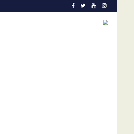
iños
en el Colo Colo de Chile
Gobierno y oposición de Venezuela instalan un pr