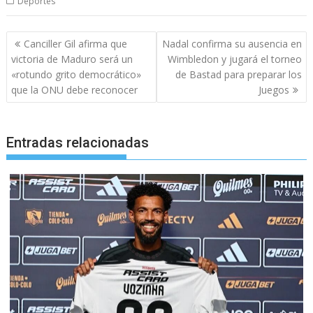
Deportes
Navegación
Canciller Gil afirma que
Nadal confirma su ausencia en
de
victoria de Maduro será un
Wimbledon y jugará el torneo
entradas
«rotundo grito democrático»
de Bastad para preparar los
que la ONU debe reconocer
Juegos
Entradas relacionadas