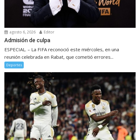
agosto 6, 2026
Editor
Admisión de culpa
ESPECIAL. – La FIFA reconoció este miércoles, en una
reunión celebrada en Rabat, que cometió errores...
Deportes