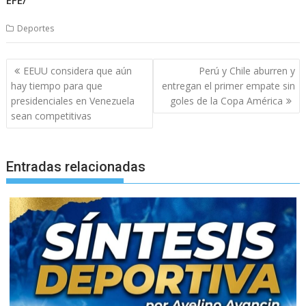
EFE/
Deportes
Navegación
EEUU considera que aún
Perú y Chile aburren y
de
hay tiempo para que
entregan el primer empate sin
entradas
presidenciales en Venezuela
goles de la Copa América
sean competitivas
Entradas relacionadas