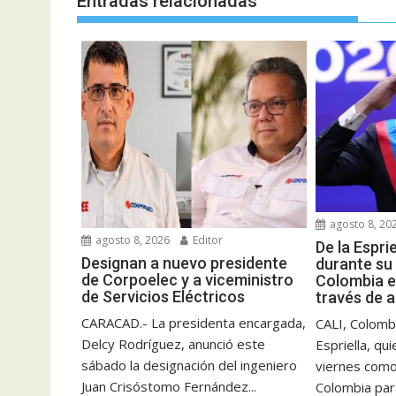
Entradas relacionadas
agosto 8, 20
agosto 8, 2026
Editor
De la Espri
Designan a nuevo presidente
durante su
de Corpoelec y a viceministro
Colombia e
de Servicios Eléctricos
través de 
CARACAD.- La presidenta encargada,
CALI, Colombi
Delcy Rodríguez, anunció este
Espriella, qu
sábado la designación del ingeniero
viernes como
Juan Crisóstomo Fernández...
Colombia para