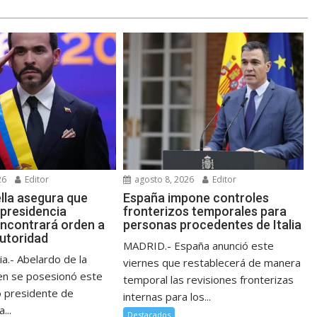
26
Editor
agosto 8, 2026
Editor
ella asegura que
España impone controles
 presidencia
fronterizos temporales para
ncontrará orden a
personas procedentes de Italia
autoridad
MADRID.- España anunció este
a.- Abelardo de la
viernes que restablecerá de manera
ien se posesionó este
temporal las revisiones fronterizas
 presidente de
internas para los...
...
Destacados