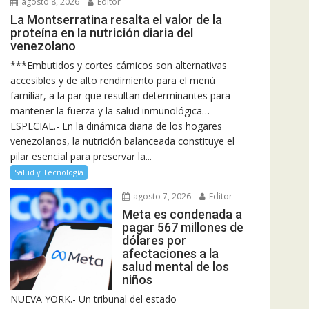
agosto 8, 2026
Editor
La Montserratina resalta el valor de la
proteína en la nutrición diaria del
venezolano
***Embutidos y cortes cárnicos son alternativas
accesibles y de alto rendimiento para el menú
familiar, a la par que resultan determinantes para
mantener la fuerza y la salud inmunológica…
ESPECIAL.- En la dinámica diaria de los hogares
venezolanos, la nutrición balanceada constituye el
pilar esencial para preservar la...
Salud y Tecnología
agosto 7, 2026
Editor
Meta es condenada a
pagar 567 millones de
dólares por
afectaciones a la
salud mental de los
niños
NUEVA YORK.- Un tribunal del estado