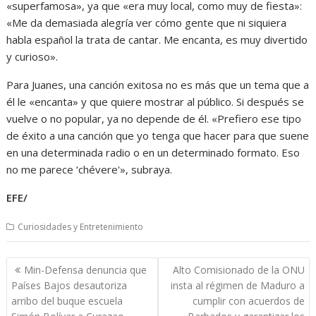
«superfamosa», ya que «era muy local, como muy de fiesta»:
«Me da demasiada alegría ver cómo gente que ni siquiera
habla español la trata de cantar. Me encanta, es muy divertido
y curioso».
Para Juanes, una canción exitosa no es más que un tema que a
él le «encanta» y que quiere mostrar al público. Si después se
vuelve o no popular, ya no depende de él. «Prefiero ese tipo
de éxito a una canción que yo tenga que hacer para que suene
en una determinada radio o en un determinado formato. Eso
no me parece ‘chévere'», subraya.
EFE/
Curiosidades y Entretenimiento
Navegación
Min-Defensa denuncia que
Alto Comisionado de la ONU
de
Países Bajos desautoriza
insta al régimen de Maduro a
entradas
arribo del buque escuela
cumplir con acuerdos de