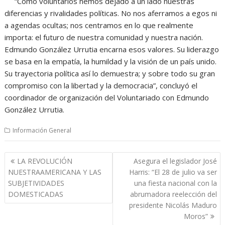
“Como voluntarios hemos dejado a un lado nuestras
diferencias y rivalidades políticas. No nos aferramos a egos ni
a agendas ocultas; nos centramos en lo que realmente
importa: el futuro de nuestra comunidad y nuestra nación.
Edmundo González Urrutia encarna esos valores. Su liderazgo
se basa en la empatía, la humildad y la visión de un país unido.
Su trayectoria política así lo demuestra; y sobre todo su gran
compromiso con la libertad y la democracia”, concluyó el
coordinador de organización del Voluntariado con Edmundo
González Urrutia.
Información General
Navegación
LA REVOLUCIÓN
Asegura el legislador José
de
NUESTRAAMERICANA Y LAS
Harris: “El 28 de julio va ser
entradas
SUBJETIVIDADES
una fiesta nacional con la
DOMESTICADAS
abrumadora reelección del
presidente Nicolás Maduro
Moros”