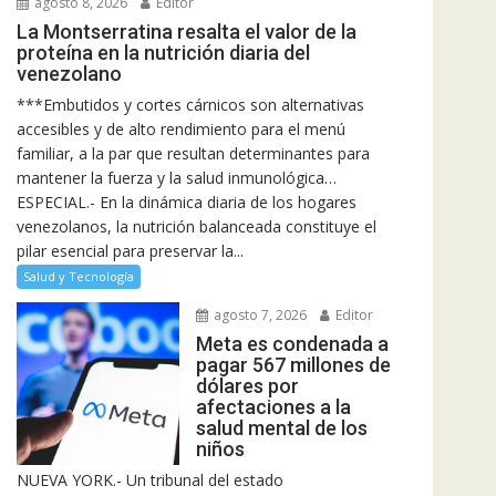
agosto 8, 2026
Editor
La Montserratina resalta el valor de la
proteína en la nutrición diaria del
venezolano
***Embutidos y cortes cárnicos son alternativas
accesibles y de alto rendimiento para el menú
familiar, a la par que resultan determinantes para
mantener la fuerza y la salud inmunológica…
ESPECIAL.- En la dinámica diaria de los hogares
venezolanos, la nutrición balanceada constituye el
pilar esencial para preservar la...
Salud y Tecnología
agosto 7, 2026
Editor
Meta es condenada a
pagar 567 millones de
dólares por
afectaciones a la
salud mental de los
niños
NUEVA YORK.- Un tribunal del estado