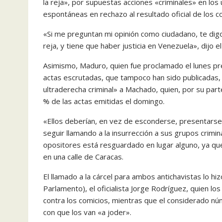
la reja», por supuestas acciones «criminales» en los
espontáneas en rechazo al resultado oficial de los c
«Si me preguntan mi opinión como ciudadano, te digo
reja, y tiene que haber justicia en Venezuela», dijo 
Asimismo, Maduro, quien fue proclamado el lunes pres
actas escrutadas, que tampoco han sido publicadas, 
ultraderecha criminal» a Machado, quien, por su parte
% de las actas emitidas el domingo.
«Ellos deberían, en vez de esconderse, presentarse a
seguir llamando a la insurrección a sus grupos crim
opositores está resguardado en lugar alguno, ya qu
en una calle de Caracas.
El llamado a la cárcel para ambos antichavistas lo hi
Parlamento), el oficialista Jorge Rodríguez, quien l
contra los comicios, mientras que el considerado n
con que los van «a joder».