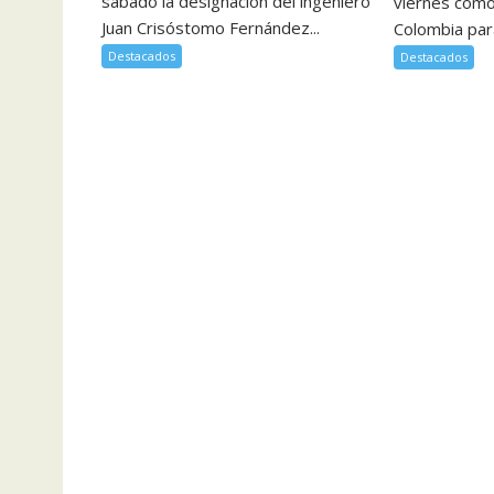
sábado la designación del ingeniero
viernes como
Juan Crisóstomo Fernández...
Colombia para
Destacados
Destacados