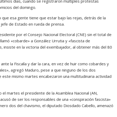
 últimos días, cuando se registraron múltiples protestas
omicios del domingo.
 que esa gente tiene que estar bajo las rejas, detrás de la
el jefe de Estado en rueda de prensa.
idente por el Consejo Nacional Electoral (CNE) sin el total de
llamó «cobarde» a González Urrutia y «fascista de
, insiste en la victoria del exembajador, al obtener más del 80
nte la Fiscalía y dar la cara, en vez de huir como cobardes y
inales», agregó Maduro, pese a que ninguno de los dos
e este mismo martes encabezaron una multitudinaria actividad
zo el martes el presidente de la Asamblea Nacional (AN,
os acusó de ser los responsables de una «conspiración fascista»
úmero dos del chavismo, el diputado Diosdado Cabello, amenazó