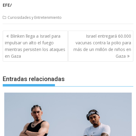
EFE/
Curiosidades y Entretenimiento
Navegación
Blinken llega a Israel para
Israel entregará 60.000
de
impulsar un alto el fuego
vacunas contra la polio para
entradas
mientras persisten los ataques
más de un millón de niños en
en Gaza
Gaza
Entradas relacionadas