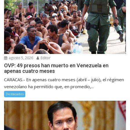
agosto 5, 2026
Editor
OVP: 49 presos han muerto en Venezuela en
apenas cuatro meses
CARACAS.- En apenas cuatro meses (abril – julio), el régimen
venezolano ha permitido que, en promedio,...
Destacados