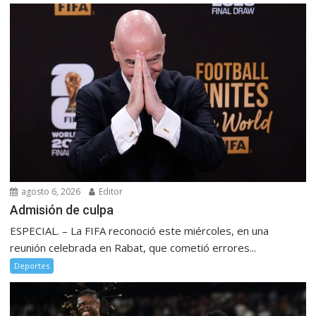
agosto 6, 2026
Editor
Admisión de culpa
ESPECIAL. – La FIFA reconoció este miércoles, en una
reunión celebrada en Rabat, que cometió errores...
Deportes