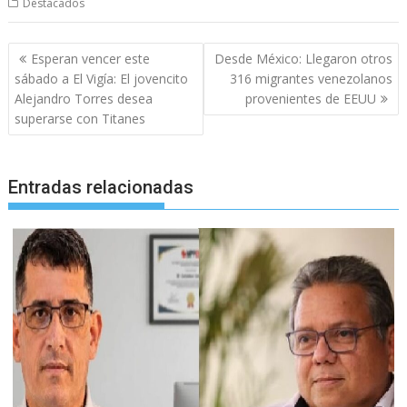
Destacados
Navegación
Esperan vencer este
Desde México: Llegaron otros
de
sábado a El Vigía: El jovencito
316 migrantes venezolanos
entradas
Alejandro Torres desea
provenientes de EEUU
superarse con Titanes
Entradas relacionadas