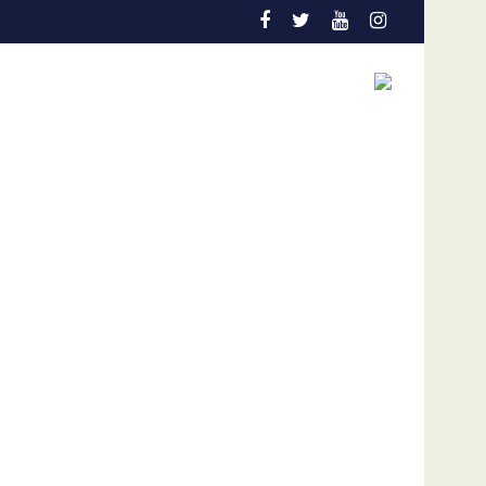
 es la gran aliada para salvar vidas
Admisión de culpa
SVIAA pi