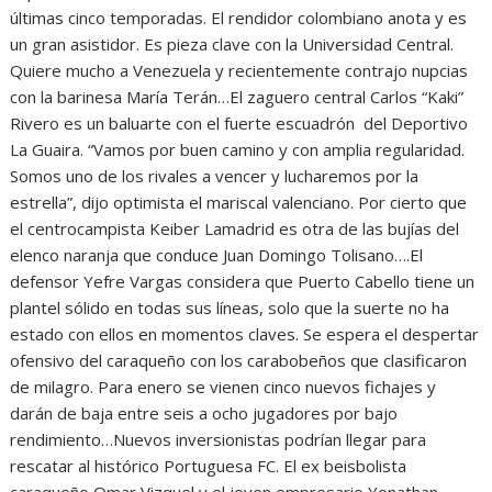
últimas cinco temporadas. El rendidor colombiano anota y es
un gran asistidor. Es pieza clave con la Universidad Central.
Quiere mucho a Venezuela y recientemente contrajo nupcias
con la barinesa María Terán…El zaguero central Carlos “Kaki”
Rivero es un baluarte con el fuerte escuadrón del Deportivo
La Guaira. “Vamos por buen camino y con amplia regularidad.
Somos uno de los rivales a vencer y lucharemos por la
estrella”, dijo optimista el mariscal valenciano. Por cierto que
el centrocampista Keiber Lamadrid es otra de las bujías del
elenco naranja que conduce Juan Domingo Tolisano….El
defensor Yefre Vargas considera que Puerto Cabello tiene un
plantel sólido en todas sus líneas, solo que la suerte no ha
estado con ellos en momentos claves. Se espera el despertar
ofensivo del caraqueño con los carabobeños que clasificaron
de milagro. Para enero se vienen cinco nuevos fichajes y
darán de baja entre seis a ocho jugadores por bajo
rendimiento…Nuevos inversionistas podrían llegar para
rescatar al histórico Portuguesa FC. El ex beisbolista
caraqueño Omar Vizquel y el joven empresario Yonathan