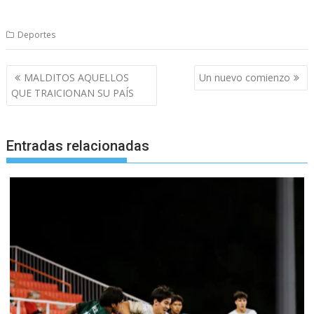
Deportes
Navegación
MALDITOS AQUELLOS
Un nuevo comienzo
de
QUE TRAICIONAN SU PAÍS
entradas
Entradas relacionadas