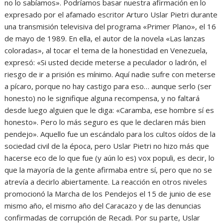
no lo sabíamos». Podríamos basar nuestra afirmación en lo
expresado por el afamado escritor Arturo Uslar Pietri durante
una transmisión televisiva del programa «Primer Plano», el 16
de mayo de 1989. En ella, el autor de la novela «Las lanzas
coloradas», al tocar el tema de la honestidad en Venezuela,
expresó: «Si usted decide meterse a peculador o ladrón, el
riesgo de ir a prisión es mínimo. Aquí nadie sufre con meterse
a pícaro, porque no hay castigo para eso… aunque serlo (ser
honesto) no le signifique alguna recompensa, y no faltará
desde luego alguien que le diga: «Caramba, ese hombre sí es
honesto». Pero lo más seguro es que le declaren más bien
pendejo». Aquello fue un escándalo para los cultos oídos de la
sociedad civil de la época, pero Uslar Pietri no hizo más que
hacerse eco de lo que fue (y aún lo es) vox populi, es decir, lo
que la mayoría de la gente afirmaba entre sí, pero que no se
atrevía a decirlo abiertamente. La reacción en otros niveles
promocionó la Marcha de los Pendejos el 15 de junio de ese
mismo año, el mismo año del Caracazo y de las denuncias
confirmadas de corrupción de Recadi. Por su parte, Uslar