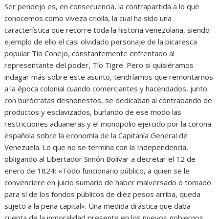
Ser pendejo es, en consecuencia, la contrapartida a lo que
conocemos como viveza criolla, la cual ha sido una
característica que recorre toda la historia venezolana, siendo
ejemplo de ello el casi olvidado personaje de la picaresca
popular Tío Conejo, constantemente enfrentado al
representante del poder, Tío Tigre. Pero si quisiéramos
indagar más sobre este asunto, tendríamos que remontarnos
a la época colonial cuando comerciantes y hacendados, junto
con burócratas deshonestos, se dedicaban al contrabando de
productos y esclavizados, burlando de ese modo las
restricciones aduaneras y el monopolio ejercido por la corona
española sobre la economía de la Capitanía General de
Venezuela. Lo que no se termina con la Independencia,
obligando al Libertador Simón Bolívar a decretar el 12 de
enero de 1824: «Todo funcionario público, a quien se le
convenciere en juicio sumario de haber malversado o tomado
para sí de los fondos públicos de diez pesos arriba, queda
sujeto a la pena capital». Una medida drástica que daba
cuenta de la inmoralidad presente en los nuevos gobiernos