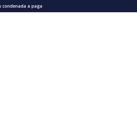
nes en la actual coyuntura
 millones de dólares por afectaciones a la salud mental de los
Vozinha genera furor en su presentació