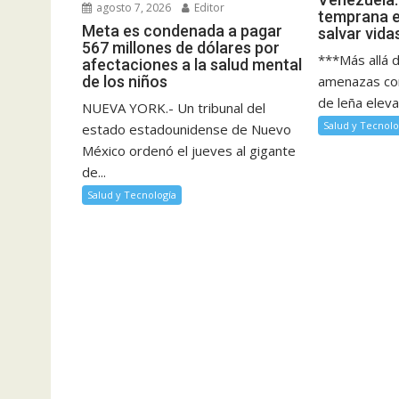
agosto 7, 2026
Editor
temprana es
Meta es condenada a pagar
salvar vida
567 millones de dólares por
***Más allá de
afectaciones a la salud mental
amenazas co
de los niños
de leña elevan
NUEVA YORK.- Un tribunal del
Salud y Tecnolo
estado estadounidense de Nuevo
México ordenó el jueves al gigante
de...
Salud y Tecnología