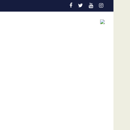
 niños
n en el Colo Colo de Chile
Gobierno y oposición de Venezuela instalan un 