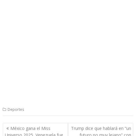
Deportes
Navegación
México gana el Miss
Trump dice que hablará en “un
de
Universo 2025, Venezuela fue
futuro no muy lejano” con