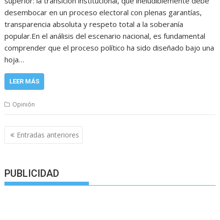
superior: la transición institucional, que ineludiblemente debe
desembocar en un proceso electoral con plenas garantías,
transparencia absoluta y respeto total a la soberanía
popular.En el análisis del escenario nacional, es fundamental
comprender que el proceso político ha sido diseñado bajo una
hoja…
LEER MÁS
Opinión
Navegación
Entradas anteriores
de
entradas
PUBLICIDAD