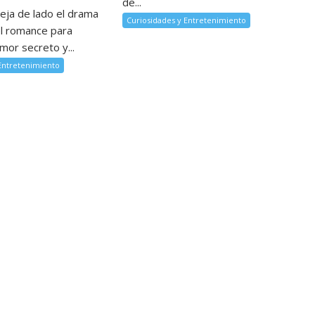
de...
deja de lado el drama
Curiosidades y Entretenimiento
el romance para
mor secreto y...
 Entretenimiento