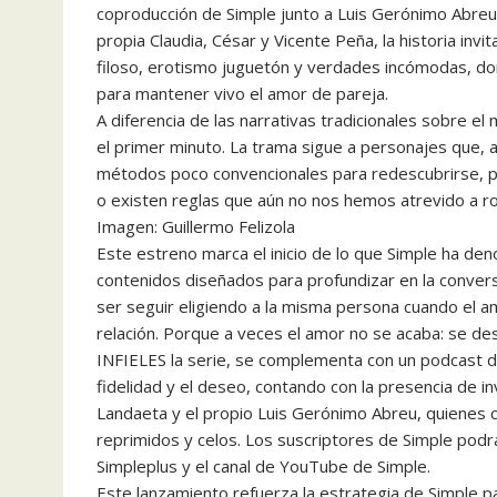
coproducción de Simple junto a Luis Gerónimo Abreu
propia Claudia, César y Vicente Peña, la historia inv
filoso, erotismo juguetón y verdades incómodas, d
para mantener vivo el amor de pareja.
A diferencia de las narrativas tradicionales sobre e
el primer minuto. La trama sigue a personajes que, 
métodos poco convencionales para redescubrirse, pla
o existen reglas que aún no nos hemos atrevido a 
Imagen: Guillermo Felizola
Este estreno marca el inicio de lo que Simple ha d
contenidos diseñados para profundizar en la convers
ser seguir eligiendo a la misma persona cuando el amo
relación. Porque a veces el amor no se acaba: se d
INFIELES la serie, se complementa con un podcast d
fidelidad y el deseo, contando con la presencia de in
Landaeta y el propio Luis Gerónimo Abreu, quienes 
reprimidos y celos. Los suscriptores de Simple podr
Simpleplus y el canal de YouTube de Simple.
Este lanzamiento refuerza la estrategia de Simple p