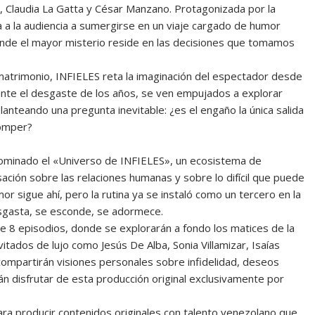
, Claudia La Gatta y César Manzano. Protagonizada por la
ita a la audiencia a sumergirse en un viaje cargado de humor
onde el mayor misterio reside en las decisiones que tomamos
l matrimonio, INFIELES reta la imaginación del espectador desde
ante el desgaste de los años, se ven empujados a explorar
nteando una pregunta inevitable: ¿es el engaño la única salida
romper?
enominado el «Universo de INFIELES», un ecosistema de
ación sobre las relaciones humanas y sobre lo difícil que puede
r sigue ahí, pero la rutina ya se instaló como un tercero en la
esgasta, se esconde, se adormece.
e 8 episodios, donde se explorarán a fondo los matices de la
vitados de lujo como Jesús De Alba, Sonia Villamizar, Isaías
compartirán visiones personales sobre infidelidad, deseos
án disfrutar de esta producción original exclusivamente por
ara producir contenidos originales con talento venezolano que