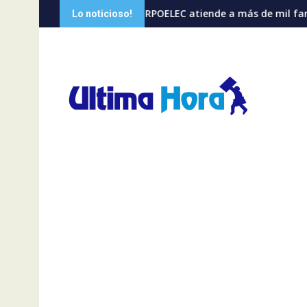
Saltar
para personas procedentes de Italia
CORPOELEC atiende a más de mil familias en Portuguesa c
Lib
Lo noticioso!
al
contenido