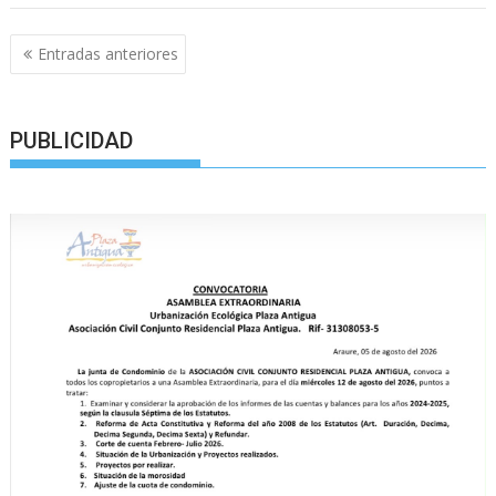
Navegación
Entradas anteriores
de
entradas
PUBLICIDAD