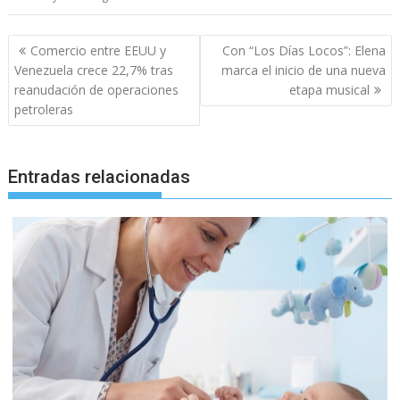
Navegación
Comercio entre EEUU y
Con “Los Días Locos”: Elena
de
Venezuela crece 22,7% tras
marca el inicio de una nueva
entradas
reanudación de operaciones
etapa musical
petroleras
Entradas relacionadas