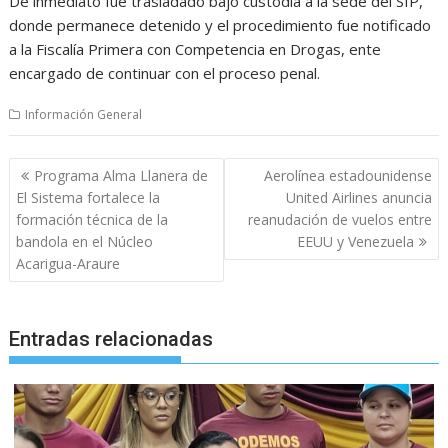
De inmediato fue trasladado bajo custodia a la sede del SIP,
donde permanece detenido y el procedimiento fue notificado
a la Fiscalía Primera con Competencia en Drogas, ente
encargado de continuar con el proceso penal.
Información General
Navegación
Programa Alma Llanera de
Aerolínea estadounidense
de
El Sistema fortalece la
United Airlines anuncia
entradas
formación técnica de la
reanudación de vuelos entre
bandola en el Núcleo
EEUU y Venezuela
Acarigua-Araure
Entradas relacionadas