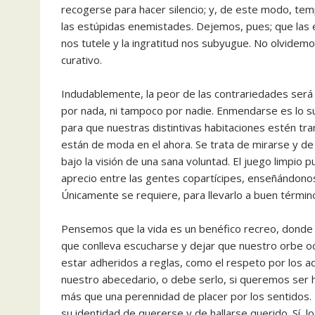
recogerse para hacer silencio; y, de este modo, temp
las estúpidas enemistades. Dejemos, pues; que las e
nos tutele y la ingratitud nos subyugue. No olvidemo
curativo.
Indudablemente, la peor de las contrariedades será c
por nada, ni tampoco por nadie. Enmendarse es lo s
para que nuestras distintivas habitaciones estén tra
están de moda en el ahora. Se trata de mirarse y d
bajo la visión de una sana voluntad. El juego limpio
aprecio entre las gentes copartícipes, enseñándonos
Únicamente se requiere, para llevarlo a buen térmi
Pensemos que la vida es un benéfico recreo, donde 
que conlleva escucharse y dejar que nuestro orbe o
estar adheridos a reglas, como el respeto por los adv
nuestro abecedario, o debe serlo, si queremos ser h
más que una perennidad de placer por los sentidos. En
su identidad de quererse y de hallarse querido. Sí