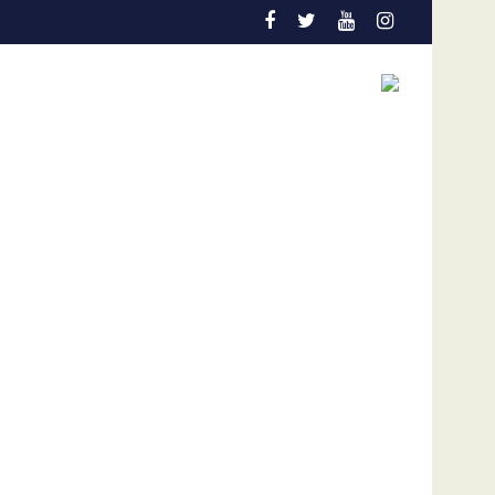
aso obtuvo la jueza María Lourdes Afiuni
Andrés Nipas supera los 70 mil oyentes en Spotify 