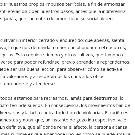
lar nuestros propios impulsos terrícolas, a fin de armonizar
ntretelas diluciden nuestros pasos, antes que la indiferencia
s jamás, que cada obra de amor, tiene su social aleteo
ultivar un interior cerrado y endurecido; que apenas, sienta
uyo; lo que nos demanda a tener que ahondar en el nosotros,
nquilas. Esto requiere tiempo y otros cultivos, que tampoco
e verse para poder refundirse; previo aprender a reprendernos,
 puede ser una buena lección, para observar cómo se activa el
 a valorarnos y a respetarnos los unos a los otros.
no, entenderse y atenderse.
todos estamos para recrearnos, jamás para destruirnos, lo
culto fecunde sueños. En consecuencia, los movimientos han de
ersarios y la lucha contra todo tipo de violencias. El cariño es
onestos y notar que, un instante de gozo introspectivo, vale
 definitiva, que allí donde reina el afecto, la persona alcanza
, lo más sublime es que amándose uno, es como se puede amar a