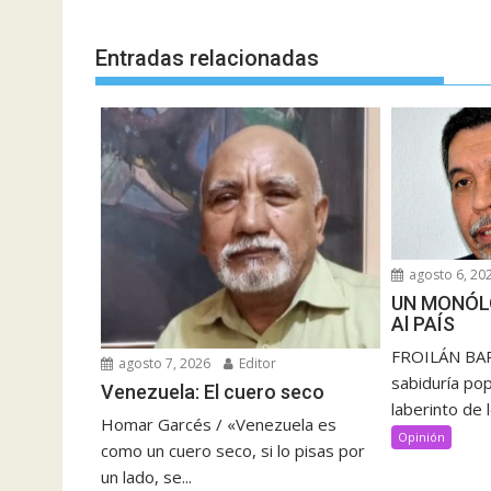
entradas
Entradas relacionadas
agosto 6, 20
UN MONÓL
Al PAÍS
FROILÁN BAR
agosto 7, 2026
Editor
sabiduría pop
Venezuela: El cuero seco
laberinto de 
Homar Garcés / «Venezuela es
Opinión
como un cuero seco, si lo pisas por
un lado, se...