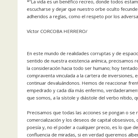
*“La vida es un benéfico recreo, donde todos estamo
escucharse y dejar que nuestro orbe oculto fecunde
adheridos a reglas, como el respeto por los adversar
Víctor CORCOBA HERRERO/
En este mundo de realidades corruptas y de espacios 
sentido de nuestra existencia anímica, precisamos re
la consideración hacia todo ser humano; hoy tentado 
compraventa vinculada a la cartera de inversiones, 
continuar devaluándonos. Hemos de reaccionar fren
empedrado y cada día más enfermo, verdaderamente 
que somos, a la sístole y diástole del verbo nítido, 
Precisamos que todas las acciones se pongan o se re
comercialización y los deseos de capital obsesivos,
poesía y, no el poder a cualquier precio, es lo que d
confluencia de miradas, si en verdad queremos alberg