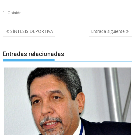
Opinión
Navegación
SÍNTESIS DEPORTIVA
Entrada siguiente
de
entradas
Entradas relacionadas