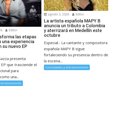
agosto 3, 2026
Editor
La artista española MAPY B
anuncia un tributo a Colombia
y aterrizará en Medellín este
26
Editor
octubre
sforma las etapas
n una experiencia
Especial.- La cantante y compositora
n su nuevo EP
española MAPY B sigue
fortaleciendo su presencia dentro de
Sazza presenta
la escena...
 EP que trasciende el
Curiosidades y Entretenimiento
cional para
como una...
 Entretenimiento