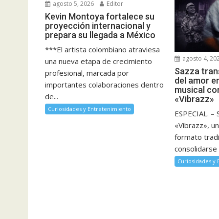
agosto 5, 2026
Editor
Kevin Montoya fortalece su
proyección internacional y
prepara su llegada a México
***El artista colombiano atraviesa
agosto 4, 20
una nueva etapa de crecimiento
Sazza tran
profesional, marcada por
del amor e
importantes colaboraciones dentro
musical co
de...
«Vibrazz»
Curiosidades y Entretenimiento
ESPECIAL. – 
«Vibrazz», un
formato tradi
consolidarse 
Curiosidades y