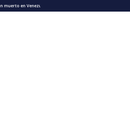
n sino con ingeniería, mantenimiento, inversión y responsabilid
a en apenas cuatro meses
Rubio: "Elecciones en Venezuela van a tomar alg