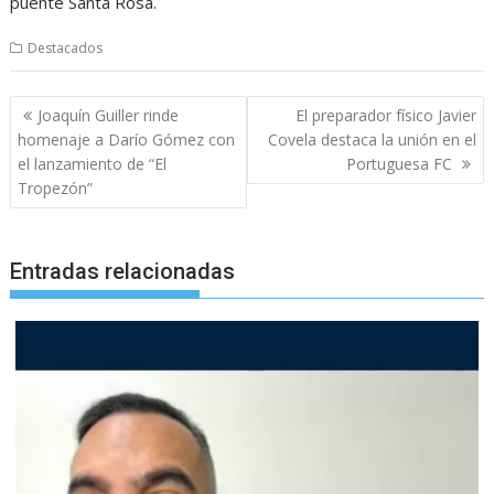
puente Santa Rosa.
Destacados
Navegación
Joaquín Guiller rinde
El preparador físico Javier
de
homenaje a Darío Gómez con
Covela destaca la unión en el
entradas
el lanzamiento de “El
Portuguesa FC
Tropezón”
Entradas relacionadas