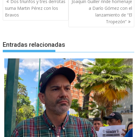
Dos triunfos y tres derrotas
Joaquín Guiller rinde homenaje
de
suma Martin Pérez con los
a Darío Gómez con el
entradas
Bravos
lanzamiento de “El
Tropezón”
Entradas relacionadas