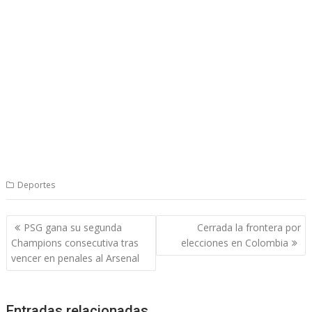
Deportes
Navegación
PSG gana su segunda
Cerrada la frontera por
de
Champions consecutiva tras
elecciones en Colombia
entradas
vencer en penales al Arsenal
Entradas relacionadas