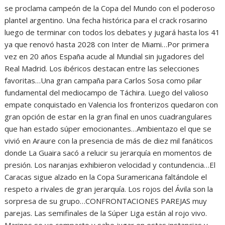
se proclama campeón de la Copa del Mundo con el poderoso
plantel argentino. Una fecha histórica para el crack rosarino
luego de terminar con todos los debates y jugará hasta los 41
ya que renovó hasta 2028 con Inter de Miami…Por primera
vez en 20 años España acude al Mundial sin jugadores del
Real Madrid. Los ibéricos destacan entre las selecciones
favoritas…Una gran campaña para Carlos Sosa como pilar
fundamental del mediocampo de Táchira. Luego del valioso
empate conquistado en Valencia los fronterizos quedaron con
gran opción de estar en la gran final en unos cuadrangulares
que han estado súper emocionantes…Ambientazo el que se
vivió en Araure con la presencia de más de diez mil fanáticos
donde La Guaira sacó a relucir su jerarquía en momentos de
presión. Los naranjas exhibieron velocidad y contundencia…El
Caracas sigue alzado en la Copa Suramericana faltándole el
respeto a rivales de gran jerarquía. Los rojos del Ávila son la
sorpresa de su grupo…CONFRONTACIONES PAREJAS muy
parejas. Las semifinales de la Súper Liga están al rojo vivo.
Marinos se ve compacto y sabe jugar en estas instancias y