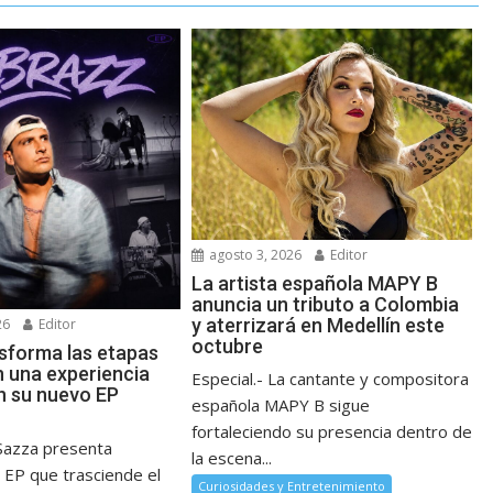
agosto 3, 2026
Editor
La artista española MAPY B
anuncia un tributo a Colombia
y aterrizará en Medellín este
26
Editor
octubre
sforma las etapas
n una experiencia
Especial.- La cantante y compositora
n su nuevo EP
española MAPY B sigue
fortaleciendo su presencia dentro de
Sazza presenta
la escena...
 EP que trasciende el
Curiosidades y Entretenimiento