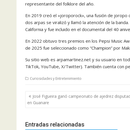
representante del folklore del año.
En 2019 creó el «joroporock», una fusión de joropo c
dos arpas se viralizó y llamó la atención de la band
California y fue incluido en el documental del 40 ani
En 2022 obtuvo tres premios en los Pepsi Music Aw
de 2025 fue seleccionado como “Champion” por Make
Su sitio web es arpamartinez.net y su usuario en t
TikTok, YouTube, X/Twitter). También cuenta con perf
Curiosidades y Entretenimiento
Navegación
José Figueira ganó campeonato de ajedrez disputa
de
en Guanare
entradas
Entradas relacionadas