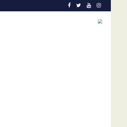
sabilidad"
mar algo de tiempo"
Al menos 1.579 personas aún se encuentran desapa