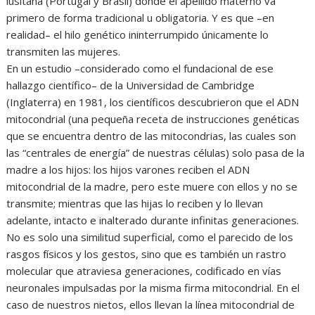
lusitana (Portugal y Brasil) donde el apellido materno va
primero de forma tradicional u obligatoria. Y es que –en
realidad– el hilo genético ininterrumpido únicamente lo
transmiten las mujeres.
En un estudio –considerado como el fundacional de ese
hallazgo científico– de la Universidad de Cambridge
(Inglaterra) en 1981, los científicos descubrieron que el ADN
mitocondrial (una pequeña receta de instrucciones genéticas
que se encuentra dentro de las mitocondrias, las cuales son
las “centrales de energía” de nuestras células) solo pasa de la
madre a los hijos: los hijos varones reciben el ADN
mitocondrial de la madre, pero este muere con ellos y no se
transmite; mientras que las hijas lo reciben y lo llevan
adelante, intacto e inalterado durante infinitas generaciones.
No es solo una similitud superficial, como el parecido de los
rasgos físicos y los gestos, sino que es también un rastro
molecular que atraviesa generaciones, codificado en vías
neuronales impulsadas por la misma firma mitocondrial. En el
caso de nuestros nietos, ellos llevan la línea mitocondrial de