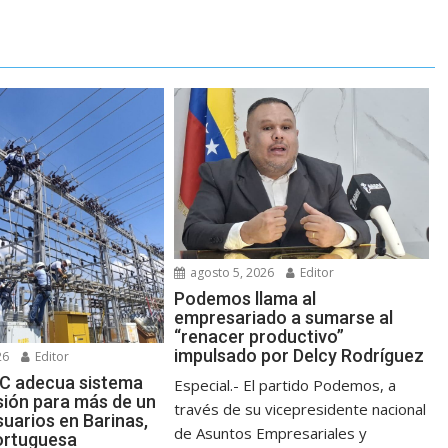
agosto 5, 2026
Editor
Podemos llama al
empresariado a sumarse al
“renacer productivo”
impulsado por Delcy Rodríguez
26
Editor
 adecua sistema
Especial.- El partido Podemos, a
sión para más de un
través de su vicepresidente nacional
suarios en Barinas,
de Asuntos Empresariales y
ortuguesa