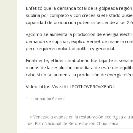
Enfatizó que la demanda total de la golpeada regió
supliría por completo y con creces si el Estado pusie
capacidad de producción potencial asciende a los 2.
«¿Cómo se aumenta la producción de energía eléctri
demanda se supliría», explicó Vernet de manera cont
pero requieren voluntad política y gerencial.
Finalmente, el líder carabobeño fue tajante al señal
manos de la resolución inmediata de este desequilib
cabo si no se aumenta la producción de energía eléctr
Video: https://we.tl/t-fPOThOVP9OnXEhD4
Información General
Navegación
Venezuela avanza en la restauración ecológica a tr
de
del Plan Nacional de Reforestación Chuquisaca
entradas