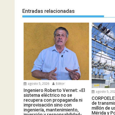
Entradas relacionadas
agosto 5, 2026
Editor
Ingeniero Roberto Vernet: «El
agosto 5, 20
sistema eléctrico no se
CORPOELEC
recupera con propaganda ni
de transmi
improvisación sino con
millón de u
ingeniería, mantenimiento,
Mérida y P
inversión y responsabilidad»