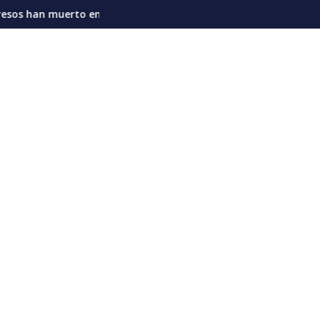
improvisación sino con ingeniería, mantenimiento, inversión y r
 en Venezuela en apenas cuatro meses
Rubio: "Elecciones en Venezuela van