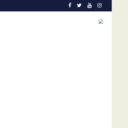
esponsabilidad"
 a tomar algo de tiempo"
Al menos 1.579 personas aún se encuentran d